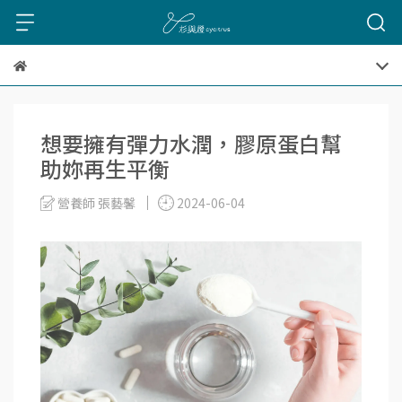
想要擁有彈力水潤，膠原蛋白幫
助妳再生平衡
營養師 張藝馨
2024-06-04