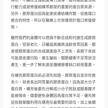
角色，不論在支撐肌膚彈力潤澤、維持關節靈活和
行動力或是修復組織等都是的重要的蛋白質來源。
另外，膠原蛋白因為能使皮膚結構完整、促進傷口
癒合的特性，所以在醫療上也常運用於傷口修復使
用。
雖然我們的身體可以透過不斷合成和代謝生成膠原
蛋白，但是老化、日曬或高糖高油飲食等因素，都
會使膠原蛋白的合成速度追不上流失，長期下來就
可能使皮膚凹陷、產生皺紋、關節緩衝不足等狀況
產生，進一步了解來源並彌補營養缺口就很重要。
在補充膠原蛋白前必須先知道，膠原蛋白並非吃進
多少，就會長出同等量的膠原蛋白！因為是大分子
蛋白質，補充後要先分解成小分子胜肽或胺基酸才
能被吸收，還要避免身體因為蛋白質不足，優先將
這些胺基酸利用在運用在最需要的部位，加上後續