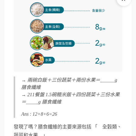
→ 兩碗⽩飯＋三份蔬菜＋兩份⽔果＝______g
膳⾷纖維
→ 211餐盤 1.5碗糙⽶飯＋四份蔬菜＋三份⽔果
＝_____g 膳⾷纖維
Ans : 12+8+6=26
發現了嗎？膳食纖維的主要來源包括 「 全穀類、
蔬菜和水果 」