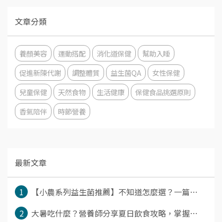
文章分類
養顏美容
運動搭配
消化道保健
幫助入睡
促進新陳代謝
調整體質
益生菌QA
女性保健
兒童保健
天然食物
生活健康
保健食品挑選原則
香氣陪伴
時節營養
最新文章
1
【小農系列益生菌推薦】不知道怎麼選？一篇⋯
2
大暑吃什麼？營養師分享夏日飲食攻略，掌握⋯