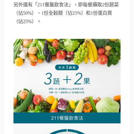
另外還有「211餐盤飲食法」，即每餐攝取2份蔬菜
（佔50%）、1份全榖類（佔25%）和1份蛋白質
（佔25%）。