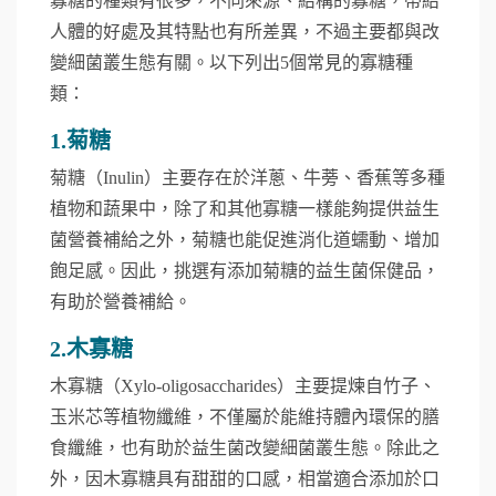
寡糖的種類有很多，不同來源、結構的寡糖，帶給
人體的好處及其特點也有所差異，不過主要都與改
變細菌叢生態有關。以下列出5個常見的寡糖種
類：
1.菊糖
菊糖（Inulin）主要存在於洋蔥、牛蒡、香蕉等多種
植物和蔬果中，除了和其他寡糖一樣能夠提供益生
菌營養補給之外，菊糖也能促進消化道蠕動、增加
飽足感。因此，挑選有添加菊糖的益生菌保健品，
有助於營養補給。
2.木寡糖
木寡糖（Xylo-oligosaccharides）主要提煉自竹子、
玉米芯等植物纖維，不僅屬於能維持體內環保的膳
食纖維，也有助於益生菌改變細菌叢生態。除此之
外，因木寡糖具有甜甜的口感，相當適合添加於口