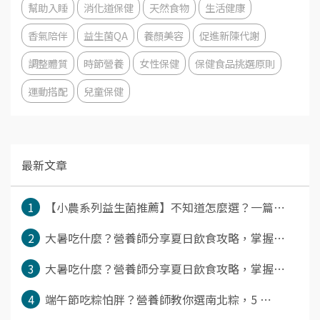
幫助入睡
消化道保健
天然食物
生活健康
香氣陪伴
益生菌QA
養顏美容
促進新陳代謝
調整體質
時節營養
女性保健
保健食品挑選原則
運動搭配
兒童保健
最新文章
1
【小農系列益生菌推薦】不知道怎麼選？一篇⋯
2
大暑吃什麼？營養師分享夏日飲食攻略，掌握⋯
3
大暑吃什麼？營養師分享夏日飲食攻略，掌握⋯
4
端午節吃粽怕胖？營養師教你選南北粽，5 ⋯