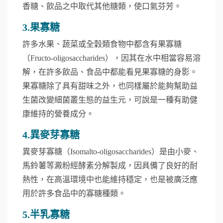
香糖、飲品之中取代其他糖類，使口氣芬芳。
3.果寡糖
許多水果、蔬菜或全穀類食物中都含有果寡糖
（Fructo-oligosaccharides），因其在水中相當容易溶
解，在許多飲品、食品中都能看見果寡糖的身影。
果寡糖除了具有甜味之外，也同樣屬於能夠幫助益
生菌改變細菌叢生態的益生元，可說是一種有助健
康維持的營養成分。
4.異麥芽寡糖
異麥芽寡糖（Isomalto-oligosaccharides）是由小麥、
馬鈴薯等澱粉經酵素分解製成，因具備了良好的耐
熱性，在高溫環境中也能維持穩定，也是被廣泛應
用於許多食品中的寡糖種類。
5.半乳寡糖