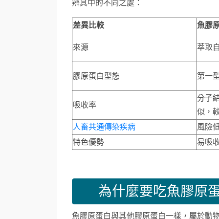
辨其中的不同之處：
差異比較
魚膠
來源
萃取
膠原蛋白型態
第一
分子
吸收率
似，
人畜共通傳染疾病
風險
特色優勢
易吸
為什麼要吃魚膠原蛋
魚膠原蛋白與其他膠原蛋白一樣，屬於動