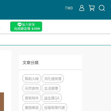
TWD
遇
文章分類
幫助入睡
消化道保健
天然食物
生活健康
香氣陪伴
益生菌QA
養顏美容
促進新陳代謝