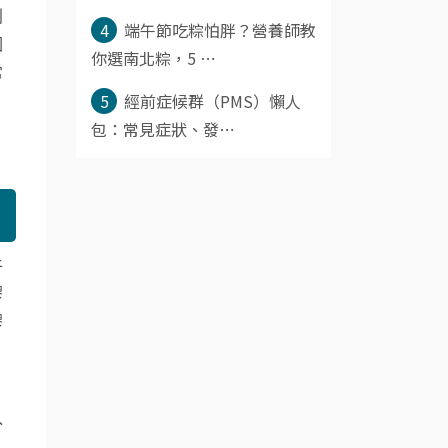
利
4
端午節吃粽怕胖？營養師教
因
你選南北粽，5 ⋯
常
5
經前症候群（PMS）懶人
。
包：常見症狀、發⋯
牛
膠
膠
分