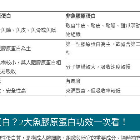
原蛋白
非魚膠原蛋白
取自牛皮、豬皮、豬腳、雞爪等
自魚鱗、魚皮、魚骨或魚鰭
物組織
第一型膠原蛋白為主，軟骨含第
型膠原蛋白為主
型
結構較小，與人體膠原蛋白相
分子結構較大，吸收速度較慢
較易吸收
低
有風險
收、安全性高
來源豐富，但吸收率較低
白？2大魚膠原蛋白功效一次看！
物性蛋白質，是構成人體細胞、組織與器官的重要成分。適時補