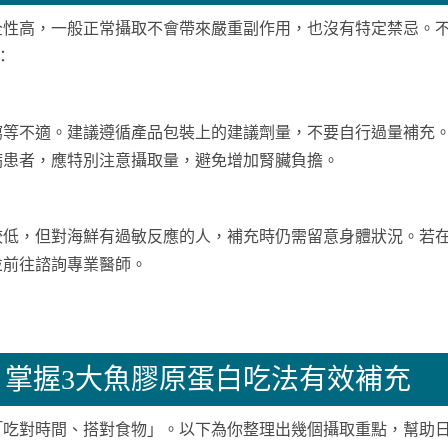
全性高，一般正常攝取不會帶來嚴重副作用，也沒有特定禁忌。
：
瀉等不適。建議遵循產品包裝上的建議劑量，不要自行過量補充
病患者，應特別注意攝取量，避免增加腎臟負擔。
較低，但對海鮮有過敏反應的人，補充時仍需留意身體狀況。若
並前往諮詢專業醫師。
掌握3大魚膠原蛋白吃法有效補充
「吃對時間、搭對食物」。以下為你整理出幾個攝取重點，幫助