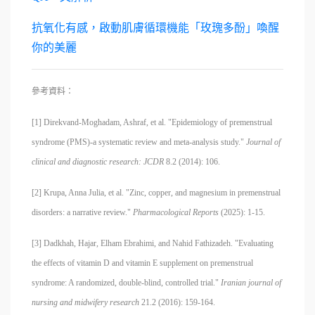
抗氧化有感，啟動肌膚循環機能「玫瑰多酚」喚醒
你的美麗
參考資料：
[1]
Direkvand-Moghadam, Ashraf, et al. "Epidemiology of premenstrual
syndrome (PMS)-a systematic review and meta-analysis study."
Journal of
clinical and diagnostic research: JCDR
8.2 (2014): 106.
[2]
Krupa, Anna Julia, et al. "Zinc, copper, and magnesium in premenstrual
disorders: a narrative review."
Pharmacological Reports
(2025): 1-15.
[3]
Dadkhah, Hajar, Elham Ebrahimi, and Nahid Fathizadeh. "Evaluating
the effects of vitamin D and vitamin E supplement on premenstrual
syndrome: A randomized, double-blind, controlled trial."
Iranian journal of
nursing and midwifery research
21.2 (2016): 159-164.