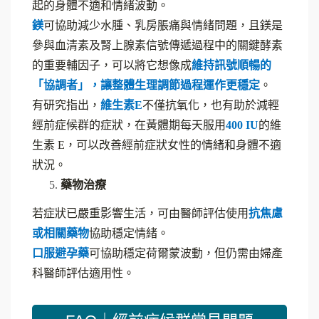
起的身體不適和情緒波動。
鎂
可協助減少水腫、乳房脹痛與情緒問題，且鎂是
參與血清素及腎上腺素信號傳遞過程中的關鍵酵素
的重要輔因子，可以將它想像成
維持訊號順暢的
「協調者」，讓整體生理調節過程運作更穩定
。
有研究指出，
維生素E
不僅抗氧化，也有助於減輕
經前症候群的症狀，在黃體期每天服用
400 IU
的維
生素 E，可以改善經前症狀女性的情緒和身體不適
狀況。
藥物治療
若症狀已嚴重影響生活，可由醫師評估使用
抗焦慮
或相關藥物
協助穩定情緒。
口服避孕藥
可協助穩定荷爾蒙波動，但仍需由婦產
科醫師評估適用性。