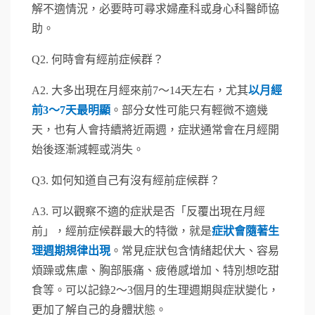
解不適情況，必要時可尋求婦產科或身心科醫師協
助。
Q2.
何時會有經前症候群？
A2.
大多出現在月經來前7～14天左右，尤其
以月經
前3～7天最明顯
。部分女性可能只有輕微不適幾
天，也有人會持續將近兩週，症狀通常會在月經開
始後逐漸減輕或消失。
Q3.
如何知道自己有沒有經前症候群？
A3.
可以觀察不適的症狀是否「反覆出現在月經
前」，經前症候群最大的特徵，就是
症狀會隨著生
理週期規律出現
。常見症狀包含情緒起伏大、容易
煩躁或焦慮、胸部脹痛、疲倦感增加、特別想吃甜
食等。可以記錄2～3個月的生理週期與症狀變化，
更加了解自己的身體狀態。