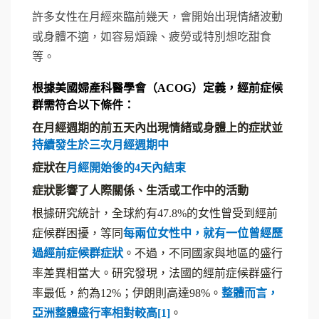
許多女性在月經來臨前幾天，會開始出現情緒波動
或身體不適，如容易煩躁、疲勞或特別想吃甜食
等。
根據美國婦產科醫學會（ACOG）定義，經前症候
群需符合以下條件：
在月經週期的前五天內出現情緒或身體上的症狀並
持續發生於三次月經週期中
症狀在
月經開始後的4天內結束
症狀影響了人際關係、生活或工作中的活動
根據研究統計，全球約有47.8%的女性曾受到經前
症候群困擾，等同
每兩位女性中，就有一位曾經歷
過經前症候群症狀
。不過，不同國家與地區的盛行
率差異相當大。研究發現，法國的經前症候群盛行
率最低，約為12%；伊朗則高達98%。
整體而言，
亞洲整體盛行率相對較高[1]
。