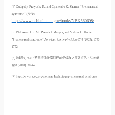
[4]
Gudipally, Pratyusha R., and Gyanendra K. Sharma. "Premenstrual
syndrome." (2020).
https://www.ncbi.nlm.nih.gov/books/NBK560698/
[5]
Dickerson, Lori M., Pamela J. Mazyck, and Melissa H. Hunter.
"Premenstrual syndrome."
American family physician
67.8 (2003): 1743-
1752.
[6]
歐明秋
, et al. "
芳香精油按摩對經前症候群之療效評估
."
弘光學
報
8 (2010): 30-44.
[7] https://www.acog.org/womens-health/faqs/premenstrual-syndrome