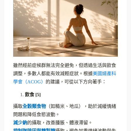
雖然經前症候群無法完全避免，但透過生活與飲食
調整，多數人都能有效減輕症狀。根據
美國婦產科
學會（ACOG）
的建議，可從以下方向著手：
飲食 [5]
攝取
全穀類食物
（如糙米、地瓜），助於減緩情緒
問題和降低食慾波動。
減少鈉
的攝取，改善腫脹、體液滯留。
控制咖啡因與精製糖
攝取，避免加重情緒波動與失