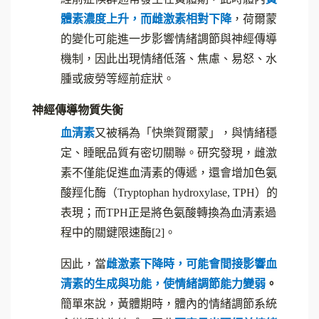
體素濃度上升，而雌激素相對下降
，荷爾蒙
的變化可能進一步影響情緒調節與神經傳導
機制，因此出現情緒低落、焦慮、易怒、水
腫或疲勞等經前症狀。
神經傳導物質失衡
血清素
又被稱為「快樂賀爾蒙」，與情緒穩
定、睡眠品質有密切關聯。研究發現，雌激
素不僅能促進血清素的傳遞，還會增加色氨
酸羥化酶（Tryptophan hydroxylase, TPH）的
表現；而TPH正是將色氨酸轉換為血清素過
程中的關鍵限速酶[2]。
因此，當
雌激素下降時，可能會間接影響血
清素的生成與功能，使情緒調節能力變弱
。
簡單來說，黃體期時，體內的情緒調節系統