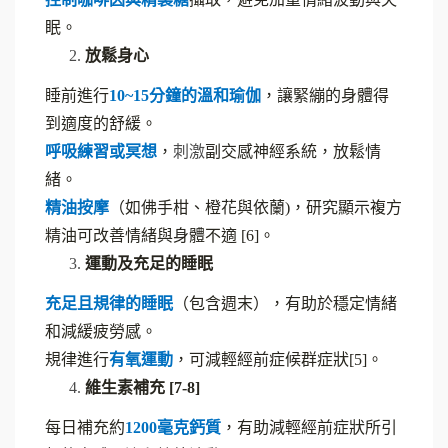
眠。
放鬆身心
睡前進行
10~15
分鐘的溫和瑜伽
，讓緊繃的身體得
到適度的舒緩。
呼吸練習或冥想
，
刺激
副交感神經系統，放鬆情
緒。
精油按摩
（如佛手柑、橙花與依蘭)，研究顯示複方
精油可改善情緒與身體不適 [6]。
運動及充足的睡眠
充足且規律的睡眠
（包含週末），有助於穩定情緒
和減緩疲勞感。
規律進行
有氧運動
，可減輕經前症候群症狀[5]。
維生素補充 [7-8]
每日補充約
1200
毫克鈣質
，有助減輕經前症狀所引