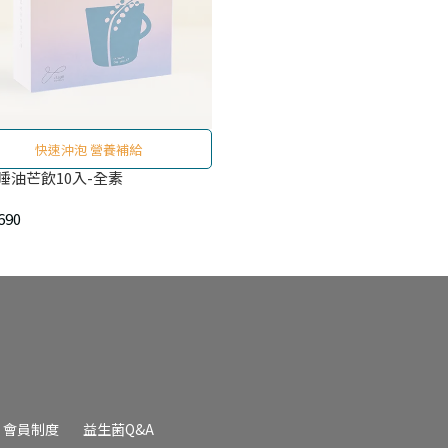
快速沖泡 營養補給
睡油芒飲10入-全素
690
會員制度
益生菌Q&A